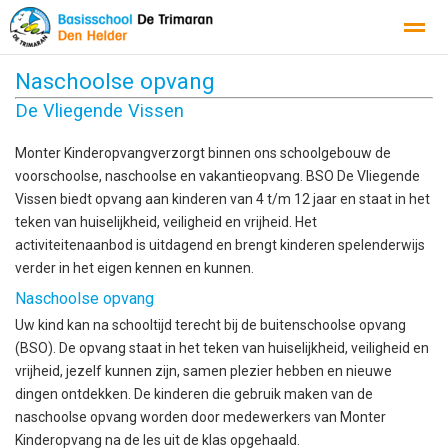
Naschoolse opvang
Inspectierapport
Omgangsprotocol
Schoolondersteuningspr
De Vliegende Vissen
Monter Kinderopvangverzorgt binnen ons schoolgebouw de
Home
Agenda
Foto's
Instagram
Con
voorschoolse, naschoolse en vakantieopvang. BSO De Vliegende
Vissen biedt opvang aan kinderen van 4 t/m 12 jaar en staat in het
teken van huiselijkheid, veiligheid en vrijheid. Het
activiteitenaanbod is uitdagend en brengt kinderen spelenderwijs
verder in het eigen kennen en kunnen.
Naschoolse opvang
Uw kind kan na schooltijd terecht bij de buitenschoolse opvang
(BSO). De opvang staat in het teken van huiselijkheid, veiligheid en
vrijheid, jezelf kunnen zijn, samen plezier hebben en nieuwe
dingen ontdekken. De kinderen die gebruik maken van de
naschoolse opvang worden door medewerkers van Monter
Kinderopvang na de les uit de klas opgehaald.