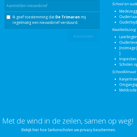
School en oud
Medezegg
Ouderraa
Ik geef toestemming dat
De Trimaran
mij
Ouderbij
regelmatig een nieuwsbrief verstuurd.
Kwaliteitszorg
Leerlingt
Oudertev
[noImage|
]
Inspectie
Scholen o
Schoolklimaat
Kanjertrai
Omgangsp
Meldcode
Met de wind in de zeilen, samen op weg!
Bekijk hier hoe Sarkonscholen uw privacy beschermen.