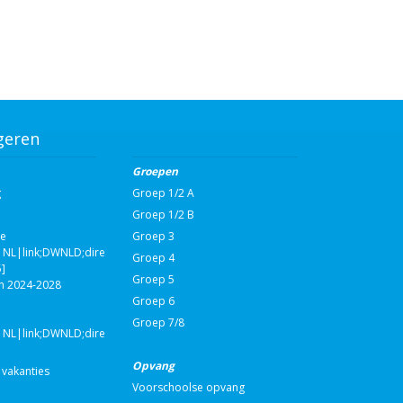
geren
Groepen
g
Groep 1/2 A
Groep 1/2 B
ie
Groep 3
NL|link;DWNLD;direct;108590|nvt|Schooljaarplan
Groep 4
]
Groep 5
n 2024-2028
Groep 6
Groep 7/8
NL|link;DWNLD;direct;108993|nvt|Schakelgroep
Opvang
 vakanties
Voorschoolse opvang