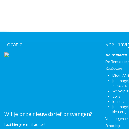
Locatie
Snel navi
De Trimaran
De Bemannin
Onderwijs
Missie/Vis
[noImage|
2024-2025
Schoolpla
Zorg
Identiteit
[noImage|
kleuters]
Wil je onze nieuwsbrief ontvangen?
Vrije dagen en
Laat hier je e-mail achter!
Schooltijden