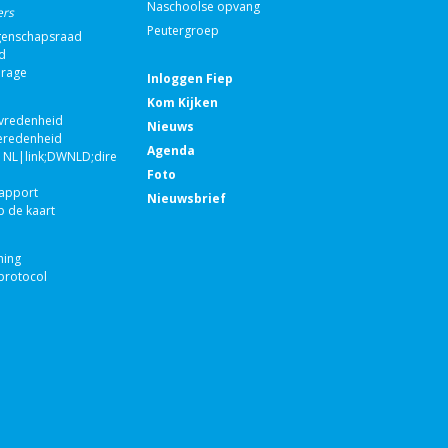
Naschoolse opvang
ers
Peutergroep
enschapsraad
d
drage
Inloggen Fiep
Kom Kijken
evredenheid
Nieuws
eredenheid
Agenda
NL|link;DWNLD;direct;100671|nvt|Jaarverslag
Foto
rapport
Nieuwsbrief
p de kaart
ning
rotocol