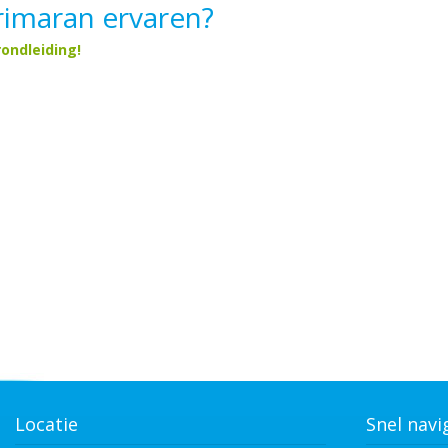
Trimaran ervaren?
ondleiding!
Locatie
Snel navi