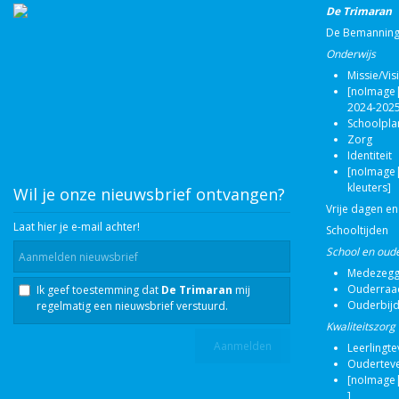
De Trimaran
De Bemannin
Onderwijs
Missie/Vis
[noImage|
2024-2025
Schoolpla
Zorg
Identiteit
[noImage|
kleuters]
Wil je onze nieuwsbrief ontvangen?
Vrije dagen en
Laat hier je e-mail achter!
Schooltijden
School en oud
Medezegg
Ouderraa
Ik geef toestemming dat
De Trimaran
mij
Ouderbij
regelmatig een nieuwsbrief verstuurd.
Kwaliteitszorg
Leerlingt
Oudertev
[noImage|
]