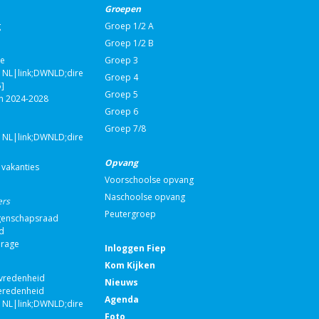
Groepen
g
Groep 1/2 A
Groep 1/2 B
ie
Groep 3
NL|link;DWNLD;direct;108590|nvt|Schooljaarplan
Groep 4
]
Groep 5
n 2024-2028
Groep 6
Groep 7/8
NL|link;DWNLD;direct;108993|nvt|Schakelgroep
Opvang
 vakanties
Voorschoolse opvang
Naschoolse opvang
ers
Peutergroep
enschapsraad
d
drage
Inloggen Fiep
Kom Kijken
evredenheid
Nieuws
eredenheid
Agenda
NL|link;DWNLD;direct;100671|nvt|Jaarverslag
Foto