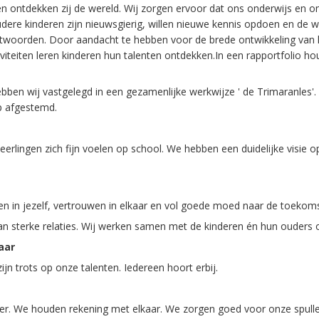
len ontdekken zij de wereld. Wij zorgen ervoor dat ons onderwijs en o
re kinderen zijn nieuwsgierig, willen nieuwe kennis opdoen en de we
twoorden. Door aandacht te hebben voor de brede ontwikkeling van k
viteiten leren kinderen hun talenten ontdekken.In een rapportfolio h
bben wij vastgelegd in een gezamenlijke werkwijze ' de Trimaranle
op afgestemd.
 leerlingen zich fijn voelen op school. We hebben een duidelijke visi
 in jezelf, vertrouwen in elkaar en vol goede moed naar de toekomst
n sterke relaties. Wij werken samen met de kinderen én hun ouders o
aar
jn trots op onze talenten. Iedereen hoort erbij.
feer. We houden rekening met elkaar. We zorgen goed voor onze spull