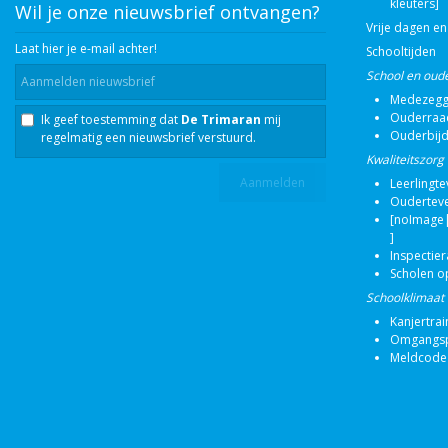
kleuters]
Wil je onze nieuwsbrief ontvangen?
Vrije dagen en
Laat hier je e-mail achter!
Schooltijden
School en oud
Medezegg
Ouderraa
Ik geef toestemming dat
De Trimaran
mij
Ouderbij
regelmatig een nieuwsbrief verstuurd.
Kwaliteitszorg
Leerlingt
Oudertev
[noImage|
]
Inspectie
Scholen o
Schoolklimaat
Kanjertrai
Omgangsp
Meldcode