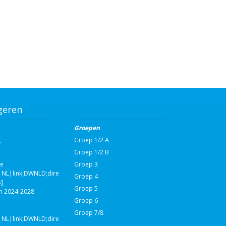
geren
Groepen
g
Groep 1/2 A
Groep 1/2 B
ie
Groep 3
NL|link;DWNLD;direct;108590|nvt|Schooljaarplan
Groep 4
]
Groep 5
n 2024-2028
Groep 6
Groep 7/8
NL|link;DWNLD;direct;108993|nvt|Schakelgroep