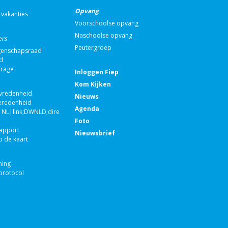
Opvang
 vakanties
Voorschoolse opvang
Naschoolse opvang
ers
Peutergroep
enschapsraad
d
drage
Inloggen Fiep
Kom Kijken
evredenheid
Nieuws
eredenheid
Agenda
NL|link;DWNLD;direct;100671|nvt|Jaarverslag
Foto
rapport
Nieuwsbrief
p de kaart
ning
rotocol