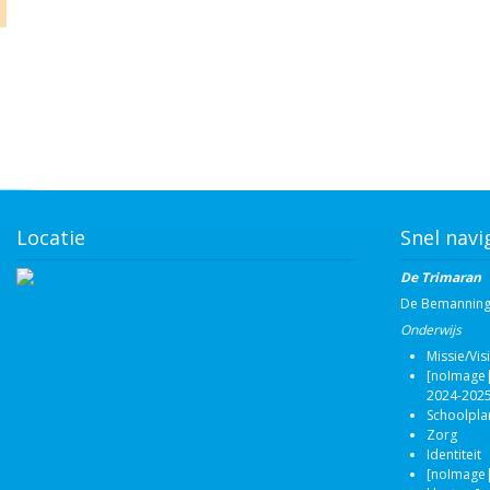
Locatie
Snel navi
De Trimaran
De Bemannin
Onderwijs
Missie/Vis
[noImage|
2024-2025
Schoolpla
Zorg
Identiteit
[noImage|