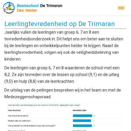
Leerlingtevredenheid op De Trimaran
Inspectierapport
Omgangsprotocol
Schoolondersteuningspr
Jaarlijks vullen de leerlingen van groep 6, 7 en 8 een
tevredenheidsonderzoek in. Dit helpt ons om beter aan te sluiten
bij de leerlingen en ontwikkelpunten helder te krijgen. Naast de
Home
Agenda
Foto's
Instagram
Con
leerlingtevredenheid, volgen wij ook de veiligheidsbeleving van
kinderen.
De leerlingen van groep 6, 7 en 8 waarderen de school met een
8,2. Ze zijn tevreden over de lessen op school (9,1) en de uitleg
(9,0) en hulp (8,8) van de leerkrachten.
De uitslag van de peilingen bespreken wij in het team en met de
Medezeggenschapsraad.