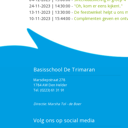
24-11-2023 | 14:30:00
-
"Oh, kom er eens kijken!.."
13-11-2023 | 13:30:00
-
De feestwinkel: helpt u ons 
10-11-2023 | 15:44:00
-
Complimenten geven en ont
Basisschool De Trimaran
Marsdiepstraat 278
1784 AW Den Helder
Tel. (0223) 61 31 91‬
Directie: Marsha Tol - de Boer
Volg ons op social media