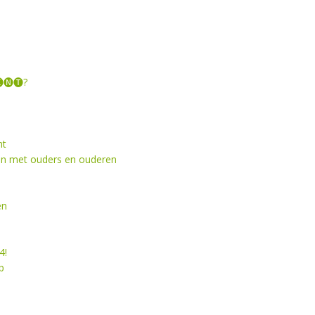
🅝🅣?
ht
en met ouders en ouderen
en
4!
p