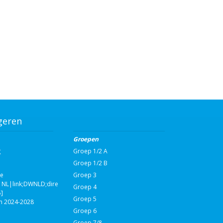
geren
Groepen
g
Groep 1/2 A
Groep 1/2 B
ie
Groep 3
NL|link;DWNLD;direct;108590|nvt|Schooljaarplan
Groep 4
]
Groep 5
n 2024-2028
Groep 6
Groep 7/8