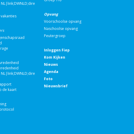
NL|link;DWNLD;direct;108993|nvt|Schakelgroep
Opvang
 vakanties
Voorschoolse opvang
Naschoolse opvang
ers
Peutergroep
enschapsraad
d
drage
Inloggen Fiep
Kom Kijken
evredenheid
Nieuws
eredenheid
Agenda
NL|link;DWNLD;direct;100671|nvt|Jaarverslag
Foto
rapport
Nieuwsbrief
p de kaart
ning
rotocol