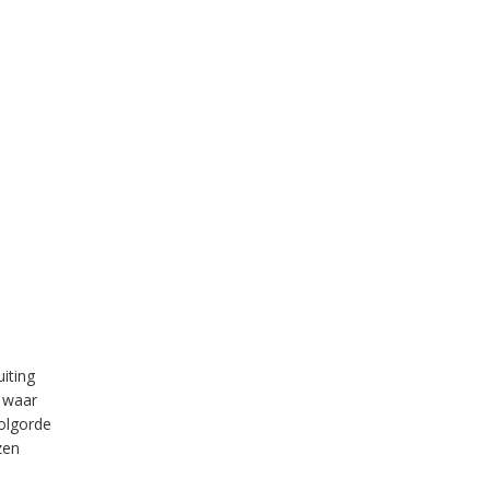
iting
n waar
volgorde
zen