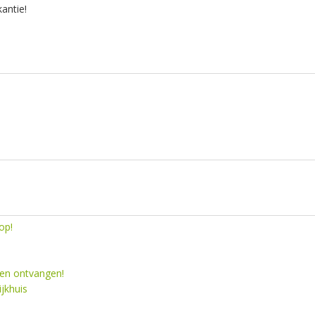
kantie!
op!
en ontvangen!
jkhuis