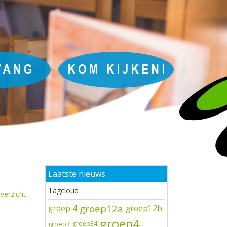
Laatste nieuws
Tagcloud
verzicht
groep12a
groep 4
groep12b
groep4
groep3
groep34