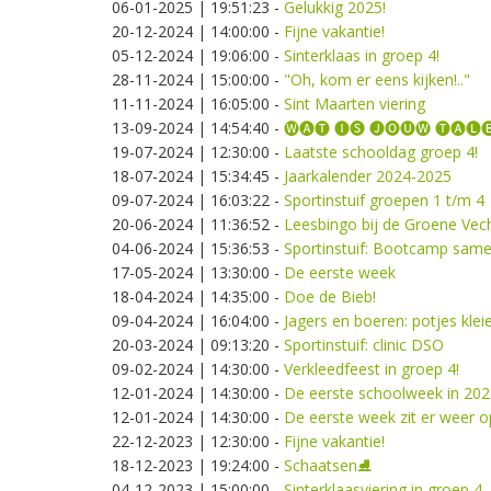
06-01-2025 | 19:51:23
-
Gelukkig 2025!
20-12-2024 | 14:00:00
-
Fijne vakantie!
05-12-2024 | 19:06:00
-
Sinterklaas in groep 4!
28-11-2024 | 15:00:00
-
"Oh, kom er eens kijken!.."
11-11-2024 | 16:05:00
-
Sint Maarten viering
13-09-2024 | 14:54:40
-
🅦🅐🅣 🅘🅢 🅙🅞🅤🅦 🅣🅐🅛
19-07-2024 | 12:30:00
-
Laatste schooldag groep 4!
18-07-2024 | 15:34:45
-
Jaarkalender 2024-2025
09-07-2024 | 16:03:22
-
Sportinstuif groepen 1 t/m 4
20-06-2024 | 11:36:52
-
Leesbingo bij de Groene Vec
04-06-2024 | 15:36:53
-
Sportinstuif: Bootcamp sam
17-05-2024 | 13:30:00
-
De eerste week
18-04-2024 | 14:35:00
-
Doe de Bieb!
09-04-2024 | 16:04:00
-
Jagers en boeren: potjes klei
20-03-2024 | 09:13:20
-
Sportinstuif: clinic DSO
09-02-2024 | 14:30:00
-
Verkleedfeest in groep 4!
12-01-2024 | 14:30:00
-
De eerste schoolweek in 202
12-01-2024 | 14:30:00
-
De eerste week zit er weer o
22-12-2023 | 12:30:00
-
Fijne vakantie!
18-12-2023 | 19:24:00
-
Schaatsen⛸️
04-12-2023 | 15:00:00
-
Sinterklaasviering in groep 4