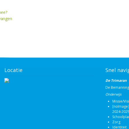
mee?
vangen
Locatie
Snel navi
De Trimaran
De Bemannin
Onderwijs
Missie/Vis
[noImage|
2024-2025
Schoolpla
Zorg
Identiteit