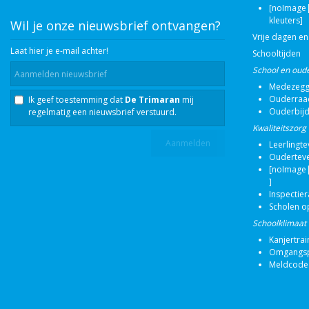
[noImage|
kleuters]
Wil je onze nieuwsbrief ontvangen?
Vrije dagen en
Laat hier je e-mail achter!
Schooltijden
School en oud
Medezegg
Ouderraa
Ik geef toestemming dat
De Trimaran
mij
Ouderbij
regelmatig een nieuwsbrief verstuurd.
Kwaliteitszorg
Leerlingt
Oudertev
[noImage|
]
Inspectie
Scholen o
Schoolklimaat
Kanjertrai
Omgangsp
Meldcode