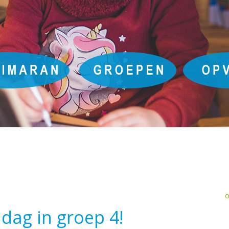
o
 dag in groep 4!