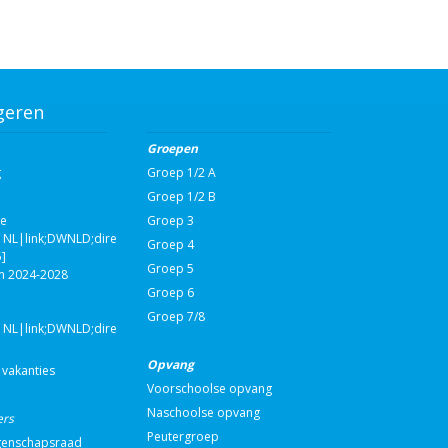
geren
Groepen
g
Groep 1/2 A
Groep 1/2 B
ie
Groep 3
NL|link;DWNLD;direct;108590|nvt|Schooljaarplan
Groep 4
]
Groep 5
n 2024-2028
Groep 6
Groep 7/8
NL|link;DWNLD;direct;108993|nvt|Schakelgroep
Opvang
 vakanties
Voorschoolse opvang
Naschoolse opvang
ers
Peutergroep
enschapsraad