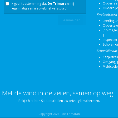
Ouderraa
Ik geef toestemming dat
De Trimaran
mij
Ouderbij
regelmatig een nieuwsbrief verstuurd.
Kwaliteitszorg
Leerlingt
Oudertev
[noImage|
]
Inspectie
Scholen o
Schoolklimaat
Kanjertrai
Omgangsp
Meldcode
Met de wind in de zeilen, samen op weg!
Bekijk hier hoe Sarkonscholen uw privacy beschermen.
Copyright 2026 - De Trimaran