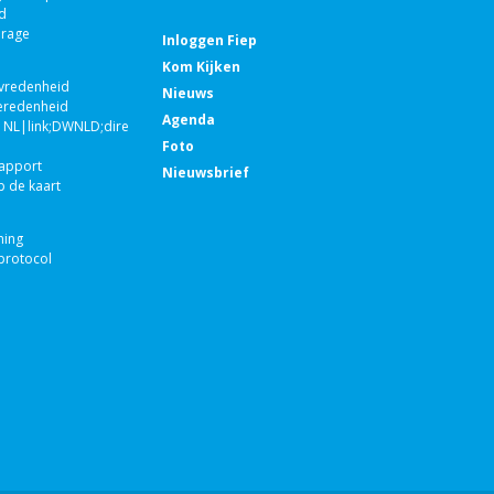
d
drage
Inloggen Fiep
Kom Kijken
evredenheid
Nieuws
eredenheid
Agenda
NL|link;DWNLD;direct;100671|nvt|Jaarverslag
Foto
rapport
Nieuwsbrief
p de kaart
ning
rotocol