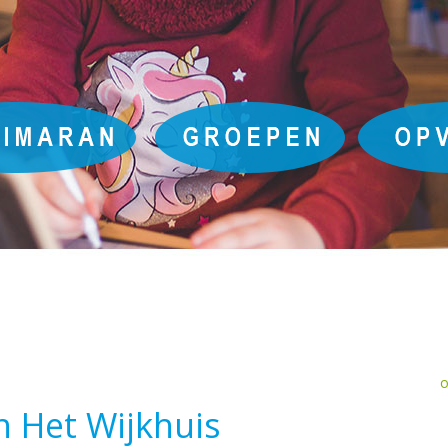
o
 Het Wijkhuis