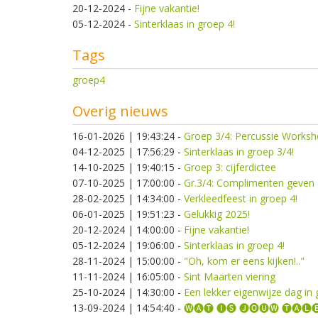
20-12-2024
-
Fijne vakantie!
05-12-2024
-
Sinterklaas in groep 4!
Tags
groep4
Overig nieuws
16-01-2026 | 19:43:24
-
Groep 3/4: Percussie Worksh
04-12-2025 | 17:56:29
-
Sinterklaas in groep 3/4!
14-10-2025 | 19:40:15
-
Groep 3: cijferdictee
07-10-2025 | 17:00:00
-
Gr.3/4: Complimenten geven 
28-02-2025 | 14:34:00
-
Verkleedfeest in groep 4!
06-01-2025 | 19:51:23
-
Gelukkig 2025!
20-12-2024 | 14:00:00
-
Fijne vakantie!
05-12-2024 | 19:06:00
-
Sinterklaas in groep 4!
28-11-2024 | 15:00:00
-
"Oh, kom er eens kijken!.."
11-11-2024 | 16:05:00
-
Sint Maarten viering
25-10-2024 | 14:30:00
-
Een lekker eigenwijze dag in 
13-09-2024 | 14:54:40
-
🅦🅐🅣 🅘🅢 🅙🅞🅤🅦 🅣🅐🅛