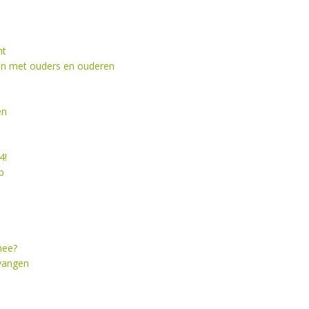
ht
en met ouders en ouderen
en
4!
p
mee?
vangen