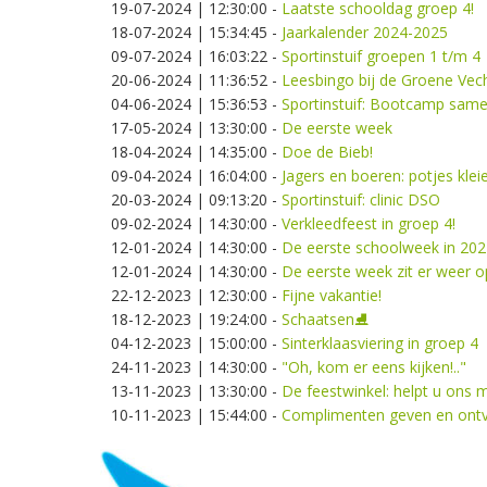
19-07-2024 | 12:30:00
-
Laatste schooldag groep 4!
18-07-2024 | 15:34:45
-
Jaarkalender 2024-2025
09-07-2024 | 16:03:22
-
Sportinstuif groepen 1 t/m 4
20-06-2024 | 11:36:52
-
Leesbingo bij de Groene Vec
04-06-2024 | 15:36:53
-
Sportinstuif: Bootcamp sam
17-05-2024 | 13:30:00
-
De eerste week
18-04-2024 | 14:35:00
-
Doe de Bieb!
09-04-2024 | 16:04:00
-
Jagers en boeren: potjes klei
20-03-2024 | 09:13:20
-
Sportinstuif: clinic DSO
09-02-2024 | 14:30:00
-
Verkleedfeest in groep 4!
12-01-2024 | 14:30:00
-
De eerste schoolweek in 202
12-01-2024 | 14:30:00
-
De eerste week zit er weer o
22-12-2023 | 12:30:00
-
Fijne vakantie!
18-12-2023 | 19:24:00
-
Schaatsen⛸️
04-12-2023 | 15:00:00
-
Sinterklaasviering in groep 4
24-11-2023 | 14:30:00
-
"Oh, kom er eens kijken!.."
13-11-2023 | 13:30:00
-
De feestwinkel: helpt u ons 
10-11-2023 | 15:44:00
-
Complimenten geven en ont