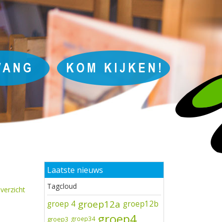
Laatste nieuws
Tagcloud
verzicht
groep12a
groep 4
groep12b
groep4
groep3
groep34