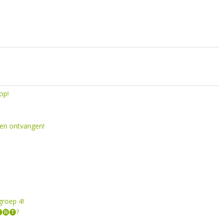
op!
en ontvangen!
groep 4!
🅝🅣?