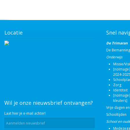
Locatie
Snel navi
De Trimaran
De Bemannin
Onderwijs
Missie/Vis
[noImage|
2024-2025
Schoolpla
Zorg
Identiteit
[noImage|
kleuters]
Wil je onze nieuwsbrief ontvangen?
Vrije dagen en
Laat hier je e-mail achter!
Schooltijden
School en oud
Medezegg