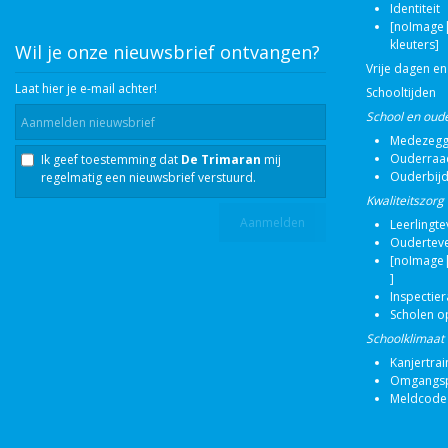
Identiteit
[noImage|
kleuters]
Wil je onze nieuwsbrief ontvangen?
Vrije dagen en
Laat hier je e-mail achter!
Schooltijden
School en oud
Medezegg
Ouderraa
Ik geef toestemming dat
De Trimaran
mij
Ouderbij
regelmatig een nieuwsbrief verstuurd.
Kwaliteitszorg
Leerlingt
Oudertev
[noImage|
]
Inspectie
Scholen o
Schoolklimaat
Kanjertrai
Omgangsp
Meldcode