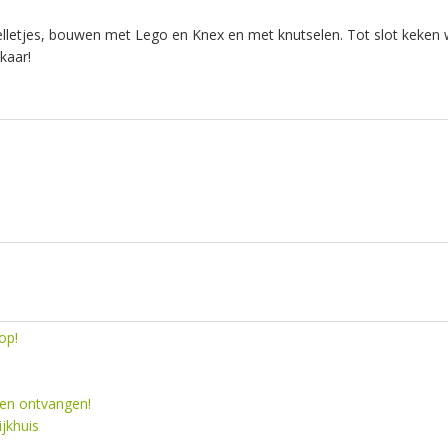
pelletjes, bouwen met Lego en Knex en met knutselen. Tot slot keken
lkaar!
op!
en ontvangen!
jkhuis