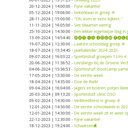
20-12-2024 | 14:00:00
-
Fijne vakantie!
05-12-2024 | 19:06:00
-
Sinterklaas in groep 4!
28-11-2024 | 15:00:00
-
"Oh, kom er eens kijken!.."
11-11-2024 | 16:05:00
-
Sint Maarten viering
25-10-2024 | 14:30:00
-
Een lekker eigenwijze dag in 
13-09-2024 | 14:54:40
-
🅦🅐🅣 🅘🅢 🅙🅞🅤🅦 🅣🅐🅛
19-07-2024 | 12:30:00
-
Laatste schooldag groep 4!
18-07-2024 | 15:34:45
-
Jaarkalender 2024-2025
09-07-2024 | 16:03:22
-
Sportinstuif groepen 1 t/m 4
20-06-2024 | 11:36:52
-
Leesbingo bij de Groene Vec
04-06-2024 | 15:36:53
-
Sportinstuif: Bootcamp sam
17-05-2024 | 13:30:00
-
De eerste week
18-04-2024 | 14:35:00
-
Doe de Bieb!
09-04-2024 | 16:04:00
-
Jagers en boeren: potjes klei
20-03-2024 | 09:13:20
-
Sportinstuif: clinic DSO
09-02-2024 | 14:30:00
-
Verkleedfeest in groep 4!
12-01-2024 | 14:30:00
-
De eerste schoolweek in 202
12-01-2024 | 14:30:00
-
De eerste week zit er weer o
22-12-2023 | 12:30:00
-
Fijne vakantie!
18-12-2023 | 19:24:00
-
Schaatsen⛸️