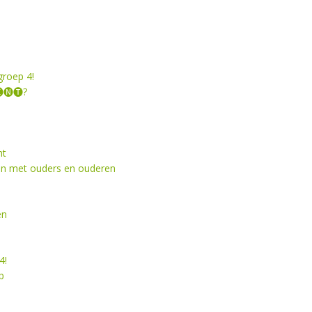
groep 4!
🅝🅣?
ht
en met ouders en ouderen
en
4!
p