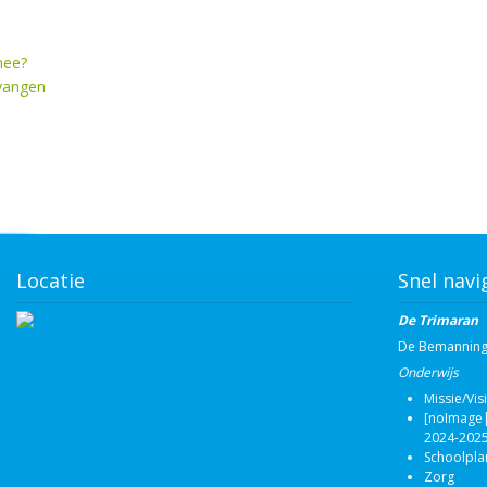
mee?
vangen
Locatie
Snel navi
De Trimaran
De Bemannin
Onderwijs
Missie/Vis
[noImage|
2024-2025
Schoolpla
Zorg