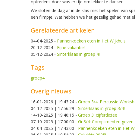
optredens door was er tijd om lekker te dansen.
We sloten de dag af in de klas met het spelen van s
een filmpje. Wat hebben we het gezellig gehad met e
Gerelateerde artikelen
04-04-2025
-
Pannenkoeken eten in Het Wijkhuis
20-12-2024
-
Fijne vakantie!
05-12-2024
-
Sinterklaas in groep 4!
Tags
groep4
Overig nieuws
16-01-2026 | 19:43:24
-
Groep 3/4: Percussie Worksh
04-12-2025 | 17:56:29
-
Sinterklaas in groep 3/4!
14-10-2025 | 19:40:15
-
Groep 3: cijferdictee
07-10-2025 | 17:00:00
-
Gr.3/4: Complimenten geven 
04-04-2025 | 17:43:00
-
Pannenkoeken eten in Het Wi
06-01-2025 | 19:51:23
-
Gelukkig 2025!