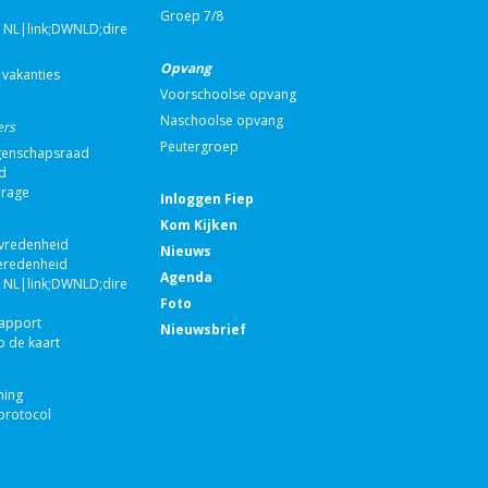
Groep 7/8
NL|link;DWNLD;direct;108993|nvt|Schakelgroep
Opvang
 vakanties
Voorschoolse opvang
Naschoolse opvang
ers
Peutergroep
enschapsraad
d
drage
Inloggen Fiep
Kom Kijken
evredenheid
Nieuws
eredenheid
Agenda
NL|link;DWNLD;direct;100671|nvt|Jaarverslag
Foto
rapport
Nieuwsbrief
p de kaart
ning
rotocol