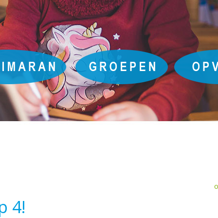
o
p 4!