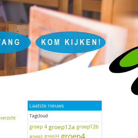
Laatste nieuws
Tagcloud
verzicht
groep12a
groep 4
groep12b
groep4
groep3
groep34