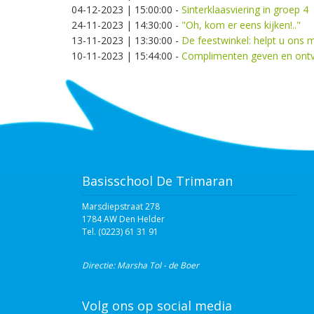
04-12-2023 | 15:00:00
-
Sinterklaasviering in groep 4
24-11-2023 | 14:30:00
-
"Oh, kom er eens kijken!.."
13-11-2023 | 13:30:00
-
De feestwinkel: helpt u ons 
10-11-2023 | 15:44:00
-
Complimenten geven en ont
Basisschool De Trimaran
Marsdiepstraat 278
1784 AW Den Helder
Tel. (0223) 61 31 91‬
Directie: Marsha Tol - de Boer
Volg ons op social media