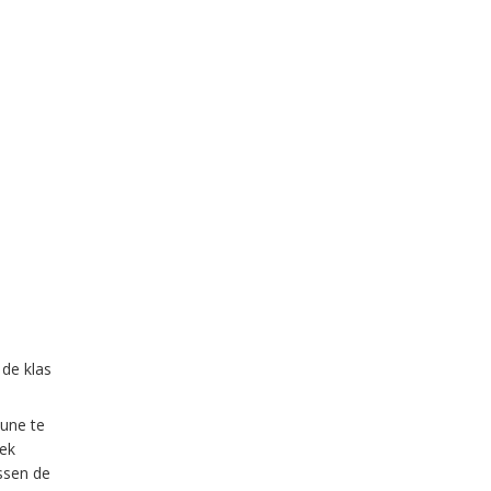
de klas
bune te
eek
ssen de