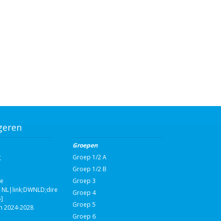
geren
Groepen
g
Groep 1/2 A
Groep 1/2 B
ie
Groep 3
NL|link;DWNLD;direct;108590|nvt|Schooljaarplan
Groep 4
]
Groep 5
n 2024-2028
Groep 6