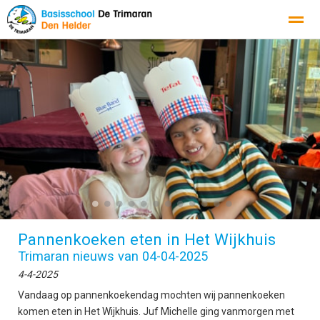
Inspectierapport
Omgangsprotocol
Schoolondersteuningspr
Home
Agenda
Foto's
Instagram
Con
●
●
●
●
●
●
●
●
●
●
●
●
Pannenkoeken eten in Het Wijkhuis
Trimaran nieuws van 04-04-2025
4-4-2025
Vandaag op pannenkoekendag mochten wij pannenkoeken
komen eten in Het Wijkhuis. Juf Michelle ging vanmorgen met